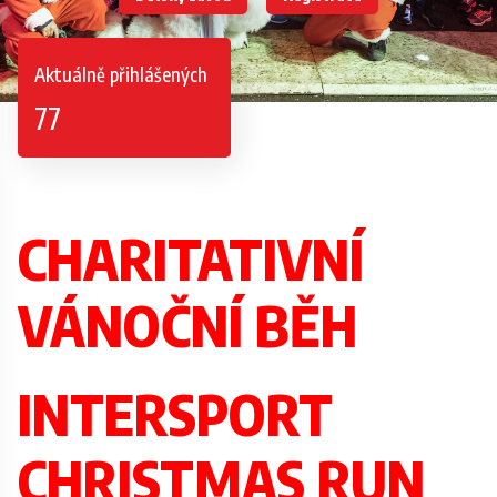
Aktuálně přihlášených
77
CHARITATIVNÍ
VÁNOČNÍ BĚH
INTERSPORT
CHRISTMAS RUN