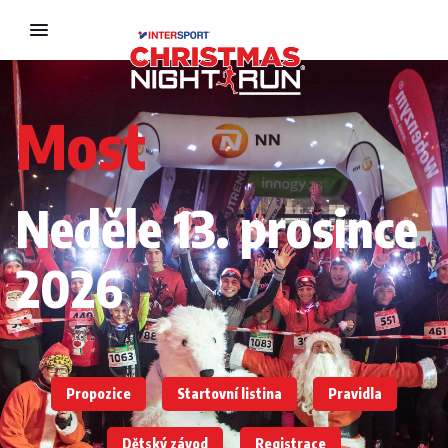
Most
Neděle 13. prosince
2026
Propozice
Startovní listina
Pravidla
Dětský závod
Registrace