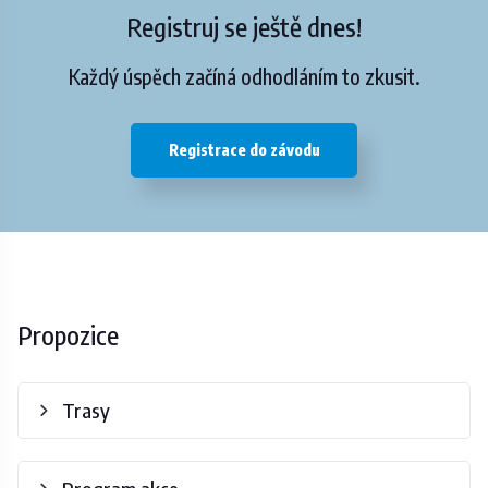
Registruj se ještě dnes!
Každý úspěch začíná odhodláním to zkusit.
Registrace do závodu
Propozice
Trasy