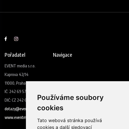
Pořadatel
Navigace
EVENT media s.r.o.
Kaprova 42/14
11000, Praha 1
IČ: 242 69 573
Používáme soubory
DIČ: CZ 242 69 573
cookies
dotazy@eventmedia.cz
www.eventmedia.cz
Tato webová stránka používá
cookies a další sledovací