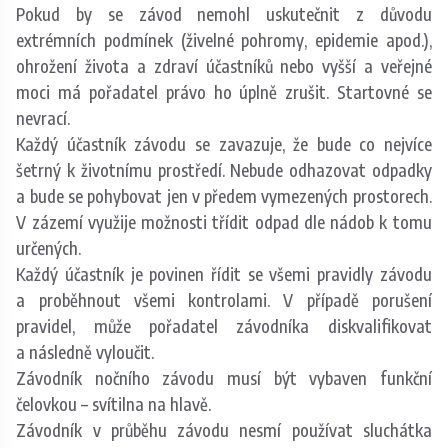
Pokud by se závod nemohl uskutečnit z důvodu
extrémních podmínek (živelné pohromy, epidemie apod.),
ohrožení života a zdraví účastníků nebo vyšší a veřejné
moci má pořadatel právo ho úplně zrušit. Startovné se
nevrací.
Každý účastník závodu se zavazuje, že bude co nejvíce
šetrný k životnímu prostředí. Nebude odhazovat odpadky
a bude se pohybovat jen v předem vymezených prostorech.
V zázemí využije možnosti třídit odpad dle nádob k tomu
určených.
Každý účastník je povinen řídit se všemi pravidly závodu
a proběhnout všemi kontrolami. V případě porušení
pravidel, může pořadatel závodníka diskvalifikovat
a následně vyloučit.
Závodník nočního závodu musí být vybaven funkční
čelovkou – svítilna na hlavě.
Závodník v průběhu závodu nesmí používat sluchátka