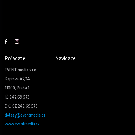
Pořadatel
Navigace
EVENT media s.r.o.
Kaprova 42/14
11000, Praha 1
IČ: 242 69 573
DIČ: CZ 242 69 573
dotazy@eventmedia.cz
www.eventmedia.cz