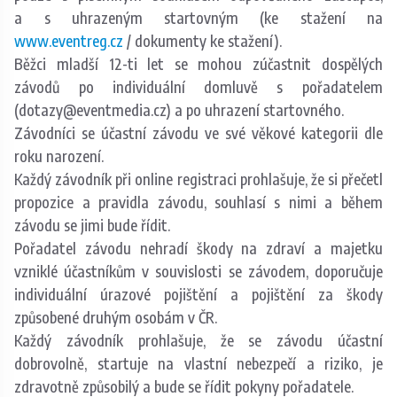
a s uhrazeným startovným (ke stažení na
www.eventreg.cz
/ dokumenty ke stažení).
Běžci mladší 12-ti let se mohou zúčastnit dospělých
závodů po individuální domluvě s pořadatelem
(dotazy@eventmedia.cz) a po uhrazení startovného.
Závodníci se účastní závodu ve své věkové kategorii dle
roku narození.
Každý závodník při online registraci prohlašuje, že si přečetl
propozice a pravidla závodu, souhlasí s nimi a během
závodu se jimi bude řídit.
Pořadatel závodu nehradí škody na zdraví a majetku
vzniklé účastníkům v souvislosti se závodem, doporučuje
individuální úrazové pojištění a pojištění za škody
způsobené druhým osobám v ČR.
Každý závodník prohlašuje, že se závodu účastní
dobrovolně, startuje na vlastní nebezpečí a riziko, je
zdravotně způsobilý a bude se řídit pokyny pořadatele.