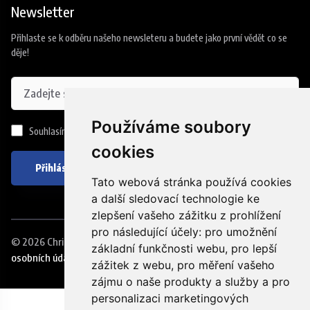
Newsletter
Přihlaste se k odběru našeho newsleteru a budete jako první vědět co se
děje!
Používáme soubory
Souhlasím se
zpracováním osobních údajů
cookies
Přihlásit se
Tato webová stránka používá cookies
a další sledovací technologie ke
zlepšení vašeho zážitku z prohlížení
pro následující účely:
pro umožnění
© 2026
Christmas NIGHT RUN
. Eventmedia s.r.o.
|
Ochrana
základní funkčnosti webu
,
pro lepší
osobních údajů
|
Upravit nastavní cookies
zážitek z webu
,
pro měření vašeho
zájmu o naše produkty a služby a pro
personalizaci marketingových