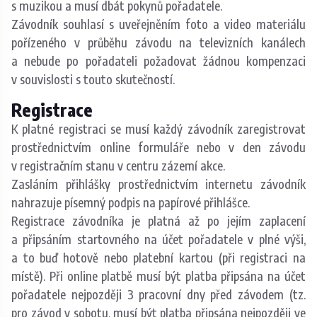
s muzikou a musí dbát pokynů pořadatele.
Závodník souhlasí s uveřejněním foto a video materiálu
pořízeného v průběhu závodu na televizních kanálech
a nebude po pořadateli požadovat žádnou kompenzaci
v souvislosti s touto skutečností.
Registrace
K platné registraci se musí každý závodník zaregistrovat
prostřednictvím online formuláře nebo v den závodu
v registračním stanu v centru zázemí akce.
Zasláním přihlášky prostřednictvím internetu závodník
nahrazuje písemný podpis na papírové přihlášce.
Registrace závodníka je platná až po jejím zaplacení
a připsáním startovného na účet pořadatele v plné výši,
a to buď hotově nebo platební kartou (při registraci na
místě). Při online platbě musí být platba připsána na účet
pořadatele nejpozději 3 pracovní dny před závodem (tz.
pro závod v sobotu, musí být platba připsána nejpozději ve