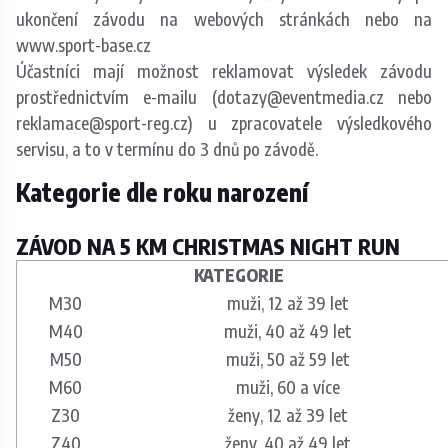
ukončení závodu na webových stránkách nebo na
www.sport-base.cz
Účastníci mají možnost reklamovat výsledek závodu
prostřednictvím e-mailu (dotazy@eventmedia.cz nebo
reklamace@sport-reg.cz) u zpracovatele výsledkového
servisu, a to v termínu do 3 dnů po závodě.
Kategorie dle roku narození
ZÁVOD NA 5 KM CHRISTMAS NIGHT RUN
KATEGORIE
M30
muži, 12 až 39 let
M40
muži, 40 až 49 let
M50
muži, 50 až 59 let
M60
muži, 60 a
více
Z30
ženy, 12 až 39 let
Z40
ženy, 40 až 49 let