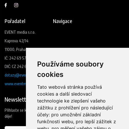
Pořadatel
Navigace
EVENT media s.r.o.
Kaprova 42/14
11000, Praha 1
IČ: 242 69 573
Používáme soubory
DIČ: CZ 242 69 573
cookies
dotazy@eventmedia.cz
www.eventmedia.cz
Tato webová stránka používá
cookies a další sledovací
Newsletter
technologie ke zlepšení vašeho
zážitku z prohlížení pro následující
Přihlaste se k odběru našeho newsleteru a budete jako první vědět co se
účely:
pro umožnění základní
děje!
funkčnosti webu
,
pro lepší zážitek z
webu
,
pro měření vašeho zájmu o