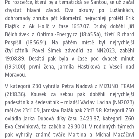
Po rozcvičce, která byla tematická se Santou, se už začal
chystat hlavní závod. Dva okruhy po Lužánkách,
dohromady zhruba pět kilometrů, nejrychleji prolétl Erik
Flajžík z Ak Holíč v čase 16:57.07. Druhý doběhl Jiří
Bělohlávek z Optimal-Energy.cz (18:45.54), třetí Richard
Pospíšil (18:56.91). Na pátém místě byl nejrychlejší
čtyřicátník Pavel Šimek závodící za NN2023, zaběhl
19:08.89. Desátá pak byla v čase pod dvacet minut
(19:51.00) první žena, Jarmila Hastíková z Veselí nad
Moravou.
V kategorii Z30 vyhrála Petra Naďová z MIZUNO TEAM
(21:18.36). Kousek za sebou pak doběhli nejrychlejší
padesátník a šedesátník – mladší Václav Lacina (NN2023)
měl čas 23:11.09, Jaroslav Balák pak 23:13.98. Kategorii Z50
ovládla Jarka Dubová díky času 24:23.87, kategorii Z60
Eva Červinková, ta zaběhla 29:30.01. V rodinných týmech
pak vyhrály známé tváře Martina a Michal Mazáčovi