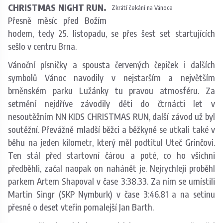
CHRISTMAS NIGHT RUN.
Zkrátí čekání na Vánoce
Přesně měsíc před Božím
hodem, tedy 25. listopadu, se přes šest set startujících
sešlo v centru Brna.
Vánoční písničky a spousta červených čepiček i dalších
symbolů Vánoc navodily v nejstarším a největším
brněnském parku Lužánky tu pravou atmosféru. Za
setmění nejdříve závodily děti do čtrnácti let v
nesoutěžním NN KIDS CHRISTMAS RUN, další závod už byl
soutěžní. Převážně mladší běžci a běžkyně se utkali také v
běhu na jeden kilometr, který měl podtitul Uteč Grinčovi.
Ten stál před startovní čárou a poté, co ho všichni
předběhli, začal naopak on nahánět je. Nejrychleji proběhl
parkem Artem Shapoval v čase 3:38.33. Za ním se umístili
Martin Singr (SKP Nymburk) v čase 3:46.81 a na setinu
přesně o deset vteřin pomalejší Jan Barth.