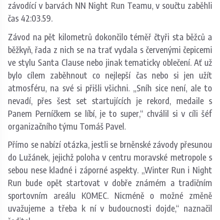
závodící v barvách NN Night Run Teamu, v součtu zaběhli
čas 42:03.59.
Závod na pět kilometrů dokončilo téměř čtyři sta běžců a
běžkyň, řada z nich se na trať vydala s červenými čepicemi
ve stylu Santa Clause nebo jinak tematicky oblečení. Ať už
bylo cílem zaběhnout co nejlepší čas nebo si jen užít
atmosféru, na své si přišli všichni. „Sníh sice není, ale to
nevadí, přes šest set startujících je rekord, medaile s
Panem Perníčkem se líbí, je to super,“ chválil si v cíli šéf
organizačního týmu Tomáš Pavel.
Přímo se nabízí otázka, jestli se brněnské závody přesunou
do Lužánek, jejichž poloha v centru moravské metropole s
sebou nese kladné i záporné aspekty. „Winter Run i Night
Run bude opět startovat v dobře známém a tradičním
sportovním areálu KOMEC. Nicméně o možné změně
uvažujeme a třeba k ní v budoucnosti dojde,“ naznačil