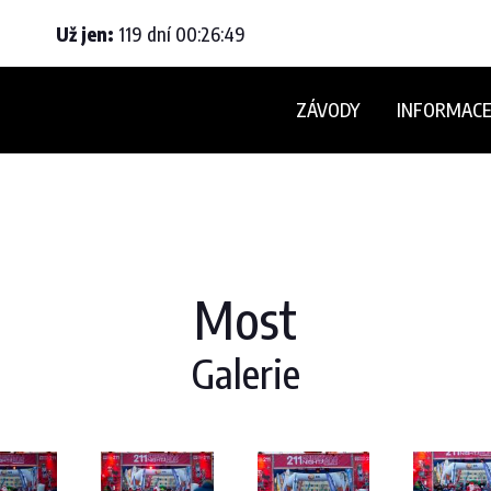
Už jen:
119
dní
00
:
26
:
47
ZÁVODY
INFORMAC
Most
Galerie