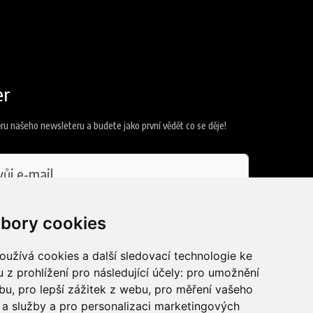
er
ěru našeho newsleteru a budete jako první vědět co se děje!
 se
zpracováním osobních údajů
bory cookies
užívá cookies a další sledovací technologie ke
t se
 z prohlížení pro následující účely:
pro umožnění
ebu
,
pro lepší zážitek z webu
,
pro měření vašeho
a služby a pro personalizaci marketingových