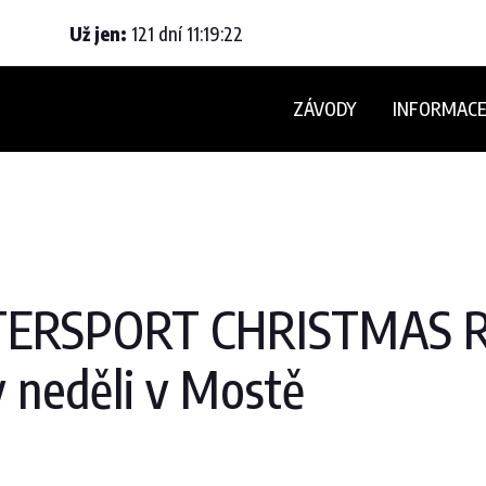
Už jen:
121
dní
11
:
19
:
21
ZÁVODY
INFORMAC
NTERSPORT CHRISTMAS R
v neděli v Mostě