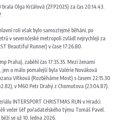
0 brala Olga Krčálová (ZFP2025) za čas 20:14.43.
.
 hlavní roli však bylo samozřejmě běhání, po
ů v severočeské metropoli zvládl nejrychleji za
MOST Beautiful Runner) v čase 17:26.80.
ymp Praha), zaběhl čas 17:35.35. Mezi ženami
8, jen o málo pomalejší byla Valérie Nováková
 Zuzana Vítková (Rozběháme Most) s časem 22:15.30
:42.82), v M60 Petr Drahý z Chomutova (23:04.87).
miniseriálu INTERSPORT CHRISTMAS RUN v Hradci
děli večer šéf pořadatelského týmu Tomáš Pavel.
běží se už 10. ledna 2026.