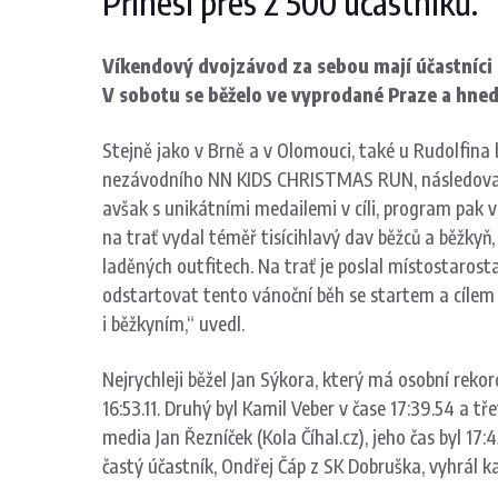
Přinesl přes 2 500 účastníků.
Víkendový dvojzávod za sebou mají účastn
V sobotu se běželo ve vyprodané Praze a hned
Stejně jako v Brně a v Olomouci, také u Rudolfina 
nezávodního NN KIDS CHRISTMAS RUN, následoval 
avšak s unikátními medailemi v cíli, program pak 
na trať vydal téměř tisícihlavý dav běžců a běžkyň
laděných outfitech. Na trať je poslal místostarost
odstartovat tento vánoční běh se startem a cíle
i běžkyním,“ uvedl.
Nejrychleji běžel Jan Sýkora, který má osobní reko
16:53.11. Druhý byl Kamil Veber v čase 17:39.54 a 
media Jan Řezníček (Kola Číhal.cz), jeho čas byl 17:4
častý účastník, Ondřej Čáp z SK Dobruška, vyhrál k