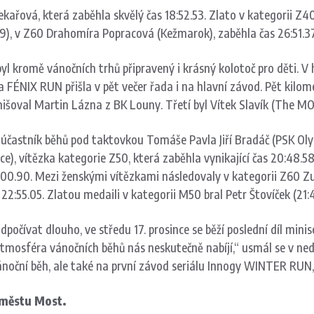
kařová, která zaběhla skvělý čas 18:52.53. Zlato v kategorii Z4
69), v Z60 Drahomíra Popracová (Kežmarok), zaběhla čas 26:51.37
byl kromě vánočních trhů připravený i krásný kolotoč pro děti. V
IX RUN přišla v pět večer řada i na hlavní závod. Pět kilometr
 finišoval Martin Lázna z BK Louny. Třetí byl Vítek Slavík (The 
tý účastník běhů pod taktovkou Tomáše Pavla Jiří Bradáč (PSK Ol
e), vítězka kategorie Z50, která zaběhla vynikající čas 20:48.5
1:00.90. Mezi ženskými vítězkami následovaly v kategorii Z60
22:55.05. Zlatou medaili v kategorii M50 bral Petr Štovíček (21
odpočívat dlouho, ve středu 17. prosince se běží poslední díl 
 atmosféra vánočních běhů nás neskutečně nabíjí,“ usmál se v ne
noční běh, ale také na první závod seriálu Innogy WINTER RUN, 
 městu Most.