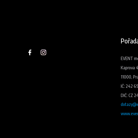
Pořada
EVENT med
Kaprova 
11000, Pr
IČ: 242 6
DIČ: CZ 2
dotazy@e
www.even