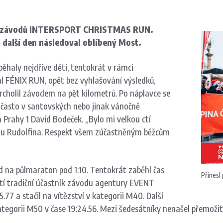
íci závodů INTERSPORT CHRISTMAS RUN.
 další den následoval oblíbený Most.
běhaly nejdříve děti, tentokrát v rámci
FÉNIX RUN, opět bez vyhlašování výsledků,
vrcholil závodem na pět kilometrů. Po náplavce se
, často v santovských nebo jinak vánočně
a Prahy 1 David Bodeček. „Bylo mi velkou ctí
m u Rudolfina. Respekt všem zúčastněným běžcům
rd na půlmaraton pod 1:10. Tentokrát zaběhl čas
Přinesl
třetí tradiční účastník závodu agentury EVENT
5.77 a stačil na vítězství v kategorii M40. Další
ategorii M50 v čase 19:24.56. Mezi šedesátníky nenašel přemožit