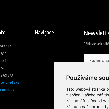
Newslett
tel
Navigace
Přihlaste se k odb
ia s.r.o.
42/14
aha 1
9 573
42 69 573
Souhlasím
Používáme sou
ventmedia.cz
Tato webová stránka po
tmedia.cz
Přihlási
zlepšení vašeho zážitku
základní funkčnosti w
zájmu o naše produkty 