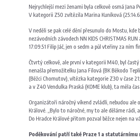
Nejrychlejší mezi ženami byla celkově osmá Jana Pe
V kategorii Z50 zvítězila Marina Kuníková (25:14.
V neděli se pak celé dění přesunulo do Mostu, kde 
nezávodních závodech NN KIDS CHRISTMAS RUN a FÉN
17:09.51 Filip Jáč, jen o sedm a půl vteřiny za ním
Čtvrtý celkově, ale první v kategorii M40, byl čas
nenašla přemožitelku Jana Fílová (BK Běkodo Teplic
(Běžci Chomutov), vítězka kategorie Z30 v čase 2
a v Z40 Vendulka Praská (KOME klub), ta měla čas 
Organizátoři náročný víkend zvládli, nebudou ale 
Králové. „Bylo to náročné, my to ale děláme rádi,
Do Hradce Králové přitom pozval běžce nejen na vá
Poděkování patří také Praze 1 a statutárnímu